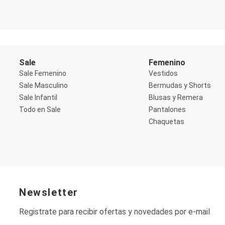
Shorts
Social
Blusas y Remera
Body
Cropped
Deportivo
Sale
Femenino
Manga 3/4
Sale Femenino
Vestidos
Manga Corta
Manga Larga
Sale Masculino
Bermudas y Shorts
Musculosa
Sale Infantil
Blusas y Remera
Soutien sin Bretel
Todo en Sale
Pantalones
Pantalones
Chaquetas
Algodón
Casual
Clochard
Deportivo
Jean
Jogger
Legging
Pantacourt
Newsletter
Pantalona
Social
Registrate para recibir ofertas y novedades por e-mail
Chaquetas