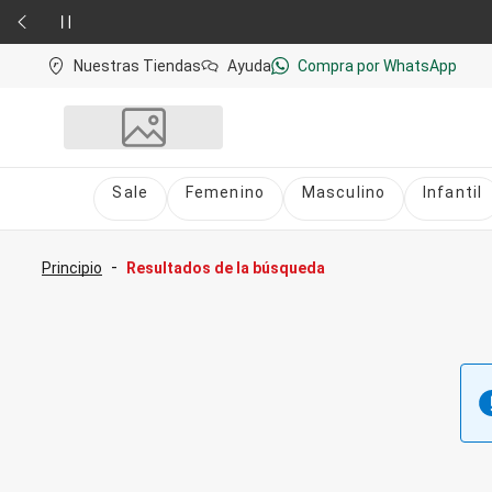
Nuestras Tiendas
Ayuda
Compra por WhatsApp
Sale
Femenino
Masculino
Infantil
Sale
nú
Sale Femenino
-
Principio
Resultados de la búsqueda
Sale Masculino
Sale Infantil
Todo en Sale
Femenino
Vestidos
Largo
Corto y Medio
Bermudas y Shorts
Bermuda
Deportivo
Jean