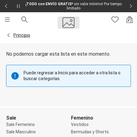
¡TODO con ENVÍO GRATIS*
sin valor mínimo! Por tiempo
limitado
Sale
Sale Femenino
Volver a la página Principio
Principio
Sale Masculino
Sale Infantil
Todo en Sale
No podemos cargar esta lista en este momento.
Femenino
Vestidos
Largo
Puede regresar a Inicio para acceder a otra lista o
Corto y Medio
buscar categorías.
Bermudas y Shorts
Bermuda
Deportivo
Jean
Shorts
Social
Blusas y Remera
Sale
Femenino
Body
Sale Femenino
Vestidos
Cropped
Sale Masculino
Bermudas y Shorts
Deportivo