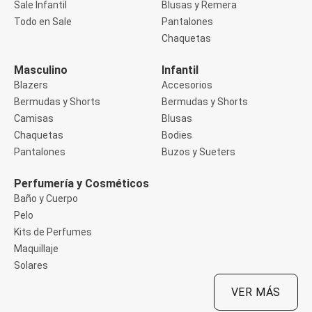
Sale Infantil
Blusas y Remera
Manga 3/4
Manga Corta
Todo en Sale
Pantalones
Manga Larga
Chaquetas
Musculosa
Soutien sin Bretel
Masculino
Infantil
Pantalones
Algodón
Blazers
Accesorios
Casual
Bermudas y Shorts
Bermudas y Shorts
Clochard
Camisas
Blusas
Deportivo
Chaquetas
Bodies
Jean
Jogger
Pantalones
Buzos y Sueters
Legging
Pantacourt
Perfumería y Cosméticos
Pantalona
Baño y Cuerpo
Social
Pelo
Chaquetas
Blazers
Kits de Perfumes
Chaquetas
Maquillaje
Chaquetas de punto
Solares
Saco liviano
Sacos de invierno
VER MÁS
Trench Coats
Buzos y Sueters