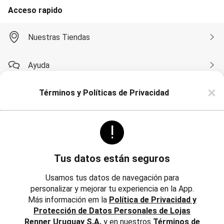
Soutien
Acceso rapido
Moda Playa
Bikini Bombachas
Bikini Top
Nuestras Tiendas
Cartera y Mochilas
Conjunto de Bikinis
Esteras
Ayuda
Flotadores
Mallas
×
Monte su Bikini
Términos y Políticas de Privacidad
Compra por WhatsApp
Pareos
Salidas de Playa
Sombreros
!
Toalla
Sobre Renner
Pijamas
Camisón
Pijama
Tus datos están seguros
Bata de Baño
Politicas
Institucional
Short Doll
Usamos tus datos de navegación para
Polleras
personalizar y mejorar tu experiencia en la App.
Trabaja con Nosotros
Corta y Media
Más información em la
Política de Privacidad y
Jean y Sarga
Reglamentos, Política de Cambios y Devoluciones
Protección de Datos Personales de Lojas
Largo
Inversores
Lápiz
Renner Uruguay S.A.
y en nuestros
Términos de