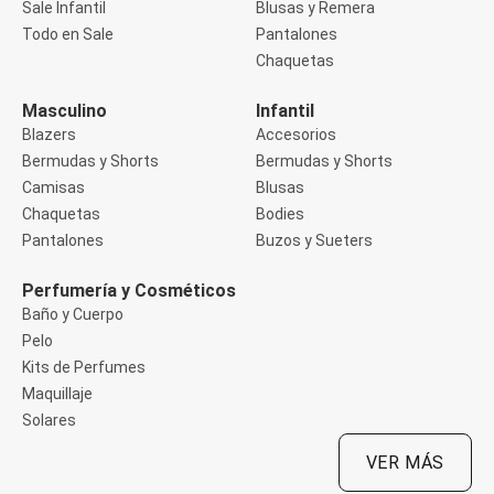
Sale Infantil
Blusas y Remera
Manga 3/4
Manga Corta
Todo en Sale
Pantalones
Manga Larga
Chaquetas
Musculosa
Soutien sin Bretel
Masculino
Infantil
Pantalones
Algodón
Blazers
Accesorios
Casual
Bermudas y Shorts
Bermudas y Shorts
Clochard
Camisas
Blusas
Deportivo
Chaquetas
Bodies
Jean
Jogger
Pantalones
Buzos y Sueters
Legging
Pantacourt
Perfumería y Cosméticos
Pantalona
Baño y Cuerpo
Social
Pelo
Chaquetas
Blazers
Kits de Perfumes
Chaquetas
Maquillaje
Chaquetas de punto
Solares
Saco liviano
Sacos de invierno
VER MÁS
Trench Coats
Buzos y Sueters