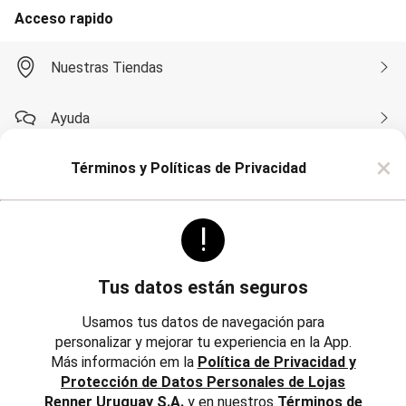
Soutien
Acceso rapido
Moda Playa
Bikini Bombachas
Bikini Top
Nuestras Tiendas
Cartera y Mochilas
Conjunto de Bikinis
Esteras
Ayuda
Flotadores
Mallas
×
Monte su Bikini
Términos y Políticas de Privacidad
Compra por WhatsApp
Pareos
Salidas de Playa
Sombreros
!
Toalla
Sobre Renner
Pijamas
Camisón
Pijama
Tus datos están seguros
Bata de Baño
Politicas
Institucional
Short Doll
Usamos tus datos de navegación para
Polleras
personalizar y mejorar tu experiencia en la App.
Trabaja con Nosotros
Corta y Media
Más información em la
Política de Privacidad y
Jean y Sarga
Reglamentos, Política de Cambios y Devoluciones
Protección de Datos Personales de Lojas
Largo
Inversores
Lápiz
Renner Uruguay S.A.
y en nuestros
Términos de