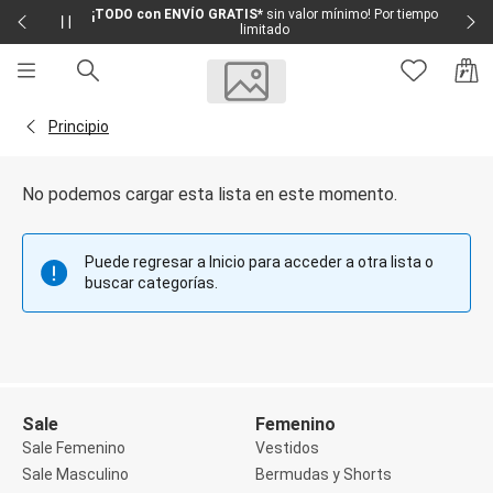
¡TODO con ENVÍO GRATIS*
sin valor mínimo! Por tiempo
limitado
Sale
Sale Femenino
Volver a la página Principio
Principio
Sale Masculino
Sale Infantil
Todo en Sale
No podemos cargar esta lista en este momento.
Femenino
Vestidos
Largo
Puede regresar a Inicio para acceder a otra lista o
Corto y Medio
buscar categorías.
Bermudas y Shorts
Bermuda
Deportivo
Jean
Shorts
Social
Blusas y Remera
Sale
Femenino
Body
Sale Femenino
Vestidos
Cropped
Sale Masculino
Bermudas y Shorts
Deportivo