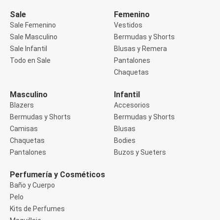
Manga 3/4
Manga Corta
Sale
Femenino
Manga Larga
Sale Femenino
Vestidos
Musculosa
Sale Masculino
Bermudas y Shorts
Soutien sin Bretel
Sale Infantil
Blusas y Remera
Pantalones
Algodón
Todo en Sale
Pantalones
Casual
Chaquetas
Clochard
Deportivo
Masculino
Infantil
Jean
Blazers
Accesorios
Jogger
Legging
Bermudas y Shorts
Bermudas y Shorts
Pantacourt
Camisas
Blusas
Pantalona
Chaquetas
Bodies
Social
Pantalones
Buzos y Sueters
Chaquetas
Blazers
Chaquetas
Perfumería y Cosméticos
Chaquetas de punto
Baño y Cuerpo
Saco liviano
Pelo
Sacos de invierno
Kits de Perfumes
Trench Coats
Buzos y Sueters