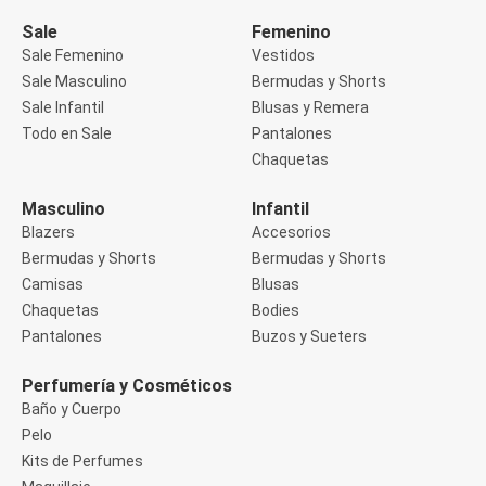
Manga 3/4
Manga Corta
Sale
Femenino
Manga Larga
Sale Femenino
Vestidos
Musculosa
Sale Masculino
Bermudas y Shorts
Soutien sin Bretel
Sale Infantil
Blusas y Remera
Pantalones
Algodón
Todo en Sale
Pantalones
Casual
Chaquetas
Clochard
Deportivo
Masculino
Infantil
Jean
Blazers
Accesorios
Jogger
Legging
Bermudas y Shorts
Bermudas y Shorts
Pantacourt
Camisas
Blusas
Pantalona
Chaquetas
Bodies
Social
Pantalones
Buzos y Sueters
Chaquetas
Blazers
Chaquetas
Perfumería y Cosméticos
Chaquetas de punto
Baño y Cuerpo
Saco liviano
Pelo
Sacos de invierno
Kits de Perfumes
Trench Coats
Buzos y Sueters