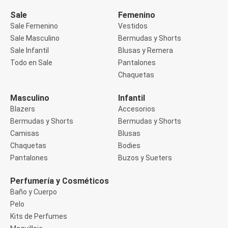
Manga 3/4
Manga Corta
Sale
Femenino
Manga Larga
Sale Femenino
Vestidos
Musculosa
Sale Masculino
Bermudas y Shorts
Soutien sin Bretel
Sale Infantil
Blusas y Remera
Pantalones
Algodón
Todo en Sale
Pantalones
Casual
Chaquetas
Clochard
Deportivo
Masculino
Infantil
Jean
Blazers
Accesorios
Jogger
Legging
Bermudas y Shorts
Bermudas y Shorts
Pantacourt
Camisas
Blusas
Pantalona
Chaquetas
Bodies
Social
Pantalones
Buzos y Sueters
Chaquetas
Blazers
Chaquetas
Perfumería y Cosméticos
Chaquetas de punto
Baño y Cuerpo
Saco liviano
Pelo
Sacos de invierno
Kits de Perfumes
Trench Coats
Buzos y Sueters