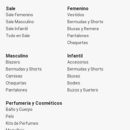
Manga 3/4
Manga Corta
Sale
Femenino
Manga Larga
Sale Femenino
Vestidos
Musculosa
Sale Masculino
Bermudas y Shorts
Soutien sin Bretel
Sale Infantil
Blusas y Remera
Pantalones
Algodón
Todo en Sale
Pantalones
Casual
Chaquetas
Clochard
Deportivo
Masculino
Infantil
Jean
Blazers
Accesorios
Jogger
Legging
Bermudas y Shorts
Bermudas y Shorts
Pantacourt
Camisas
Blusas
Pantalona
Chaquetas
Bodies
Social
Pantalones
Buzos y Sueters
Chaquetas
Blazers
Chaquetas
Perfumería y Cosméticos
Chaquetas de punto
Baño y Cuerpo
Saco liviano
Pelo
Sacos de invierno
Kits de Perfumes
Trench Coats
Buzos y Sueters