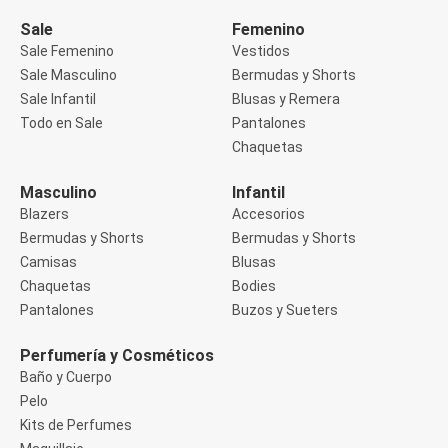
Manga 3/4
Manga Corta
Sale
Femenino
Manga Larga
Sale Femenino
Vestidos
Musculosa
Sale Masculino
Bermudas y Shorts
Soutien sin Bretel
Sale Infantil
Blusas y Remera
Pantalones
Algodón
Todo en Sale
Pantalones
Casual
Chaquetas
Clochard
Deportivo
Masculino
Infantil
Jean
Blazers
Accesorios
Jogger
Legging
Bermudas y Shorts
Bermudas y Shorts
Pantacourt
Camisas
Blusas
Pantalona
Chaquetas
Bodies
Social
Pantalones
Buzos y Sueters
Chaquetas
Blazers
Chaquetas
Perfumería y Cosméticos
Chaquetas de punto
Baño y Cuerpo
Saco liviano
Pelo
Sacos de invierno
Kits de Perfumes
Trench Coats
Buzos y Sueters