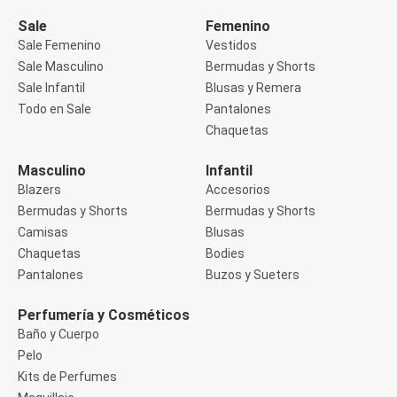
Manga 3/4
Manga Corta
Sale
Femenino
Manga Larga
Sale Femenino
Vestidos
Musculosa
Sale Masculino
Bermudas y Shorts
Soutien sin Bretel
Sale Infantil
Blusas y Remera
Pantalones
Algodón
Todo en Sale
Pantalones
Casual
Chaquetas
Clochard
Deportivo
Masculino
Infantil
Jean
Blazers
Accesorios
Jogger
Legging
Bermudas y Shorts
Bermudas y Shorts
Pantacourt
Camisas
Blusas
Pantalona
Chaquetas
Bodies
Social
Pantalones
Buzos y Sueters
Chaquetas
Blazers
Chaquetas
Perfumería y Cosméticos
Chaquetas de punto
Baño y Cuerpo
Saco liviano
Pelo
Sacos de invierno
Kits de Perfumes
Trench Coats
Buzos y Sueters