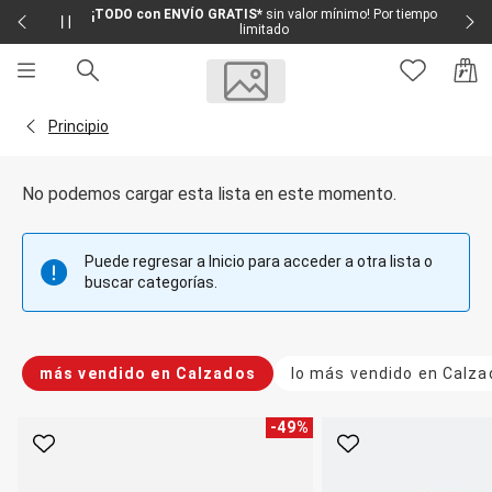
¡TODO con ENVÍO GRATIS*
sin valor mínimo! Por tiempo
limitado
Sale
Sale Femenino
Volver a la página Principio
Principio
Sale Masculino
Sale Infantil
Todo en Sale
No podemos cargar esta lista en este momento.
Femenino
Vestidos
Largo
Puede regresar a Inicio para acceder a otra lista o
Corto y Medio
buscar categorías.
Bermudas y Shorts
Bermuda
Deportivo
Jean
más vendido en Calzados
lo más vendido en Calza
Shorts
Social
Blusas y Remera
-
49
%
Body
Favorito
Favorito
Cropped
Deportivo