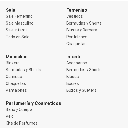
Buzos
Sale
Femenino
Sueters
Camisas
Sale Femenino
Vestidos
Manga 3/4
Sale Masculino
Bermudas y Shorts
Manga Corta
Sale Infantil
Blusas y Remera
Manga Larga
Todo en Sale
Pantalones
Sin Manga
Deportivo
Chaquetas
Accesorios deportivos
Bermudas y Shorts
Masculino
Infantil
Blusas y Remeras
Blazers
Accesorios
Chaquetas y Sacos
Musculosa
Bermudas y Shorts
Bermudas y Shorts
Pantalones
Camisas
Blusas
Tops
Chaquetas
Bodies
Jeans
Pantalones
Buzos y Sueters
Lencería
Bombachas
Portaligas
Perfumería y Cosméticos
Corset y Camisetes
Baño y Cuerpo
Medias
Pelo
Modeladores y Reductores
Kits de Perfumes
Plus Size