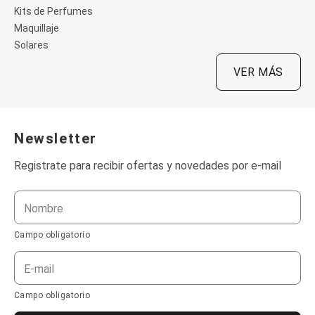
Chalecos
Kits de Perfumes
Chaquetas y Sacos
Maquillaje
Cardigan
Solares
Chaqueta
Chaquetas de invierno
VER MÁS
Saco liviano
Conjuntos
Disfraces
Enteritos y Jardineros
Jeans
Newsletter
Kits
Línea Playa
Registrate para recibir ofertas y novedades por e-mail
Bermudas de Playa
Bikinis
Bolsas de Playa
Camisetas y Musculosas
Nombre
Salidas de Playa
Sungas
Campo obligatorio
Trajes de Baño
Pantalones
E-mail
Algodón
Jean y Sarga
Campo obligatorio
Legging
Pijamas y Ropa Interior