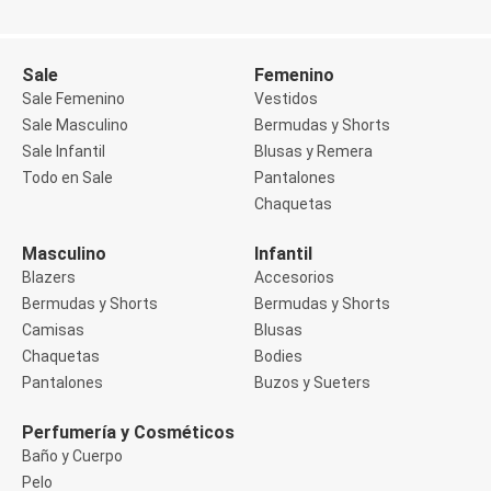
Bermudas y Shorts
Bermudas
Shorts
Blusas
Sale
Femenino
Manga Corta
Sale Femenino
Vestidos
Manga Larga
Musculosa
Sale Masculino
Bermudas y Shorts
Bodies
Sale Infantil
Blusas y Remera
Manga Corta
Todo en Sale
Pantalones
Manga Larga
Chaquetas
Buzos y Sueters
Calzados Infantiles
Botas
Masculino
Infantil
Championes
Blazers
Accesorios
Chatitas y Suecos
Bermudas y Shorts
Bermudas y Shorts
Chinelas Infantiles
Camisas
Blusas
Mocasines
Pantuflas
Chaquetas
Bodies
Sandalias
Pantalones
Buzos y Sueters
Zapatillas
Zapatos
Perfumería y Cosméticos
Camisas
Baño y Cuerpo
Manga Corta
Manga Larga
Pelo