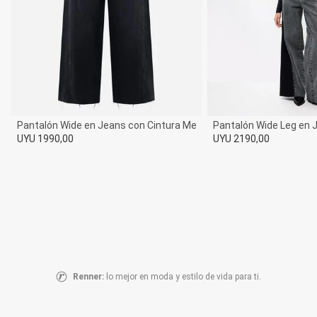
Pijamas y Robes
Polos
Remeras
Basicos
Manga Corta
Manga Larga
Musculosas
Accesorios
Calzados
Pantalón Wide en Jeans con Cintura Mediana y Recortes
Pantalón Wide Leg en 
Carteras y Mochilas
UYU 1990,00
UYU 2190,00
Cinturones
Billeteras
Panuelo y Mantas
Gorras, Gorros y Sombreros
Guantes
Infantil
Accesorios
Accesorios de Bebé
Accesorios de Invierno
Accesorios para el pelo
Carteras y Mochilas
Renner:
lo mejor en moda y estilo de vida para ti.
Cinturones
Sombrero y Gorros