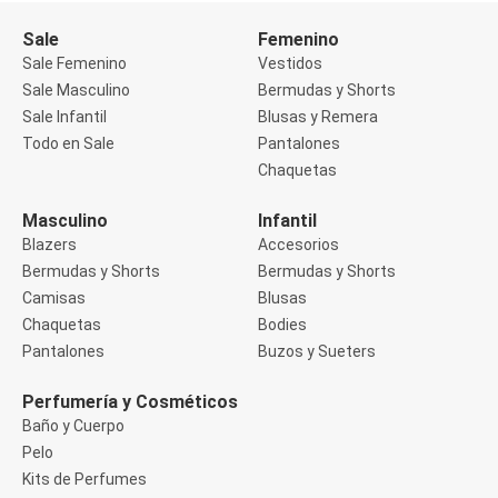
Buzos
Sale
Femenino
Sueters
Camisas
Sale Femenino
Vestidos
Manga 3/4
Sale Masculino
Bermudas y Shorts
Manga Corta
Sale Infantil
Blusas y Remera
Manga Larga
Todo en Sale
Pantalones
Sin Manga
Deportivo
Chaquetas
Accesorios deportivos
Bermudas y Shorts
Masculino
Infantil
Blusas y Remeras
Blazers
Accesorios
Chaquetas y Sacos
Musculosa
Bermudas y Shorts
Bermudas y Shorts
Pantalones
Camisas
Blusas
Tops
Chaquetas
Bodies
Jeans
Pantalones
Buzos y Sueters
Lencería
Bombachas
Portaligas
Perfumería y Cosméticos
Corset y Camisetes
Baño y Cuerpo
Medias
Pelo
Modeladores y Reductores
Kits de Perfumes
Plus Size