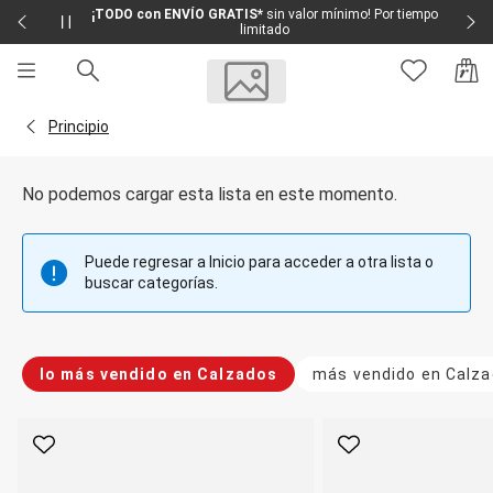
¡TODO con ENVÍO GRATIS*
sin valor mínimo! Por tiempo
limitado
Sale
Sale Femenino
Volver a la página Principio
Principio
Sale Masculino
Sale Infantil
Todo en Sale
No podemos cargar esta lista en este momento.
Femenino
Vestidos
Largo
Puede regresar a Inicio para acceder a otra lista o
Corto y Medio
buscar categorías.
Bermudas y Shorts
Bermuda
Deportivo
Jean
lo más vendido en Calzados
más vendido en Calz
Shorts
Social
Blusas y Remera
Body
Favorito
Favorito
Cropped
Deportivo