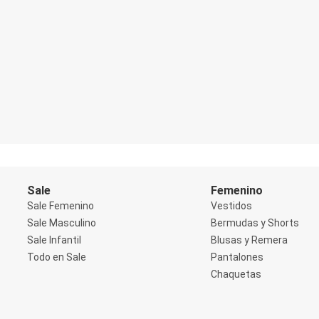
Blazers
Chaquetas
Chaquetas de punto
Saco liviano
Sacos de invierno
Trench Coats
Buzos y Sueters
Buzos
Sueters
Camisas
Manga 3/4
Manga Corta
Manga Larga
Sin Manga
Sale
Femenino
Deportivo
Accesorios deportivos
Sale Femenino
Vestidos
Bermudas y Shorts
Sale Masculino
Bermudas y Shorts
Blusas y Remeras
Sale Infantil
Blusas y Remera
Chaquetas y Sacos
Todo en Sale
Pantalones
Musculosa
Pantalones
Chaquetas
Tops
Jeans
Lencería