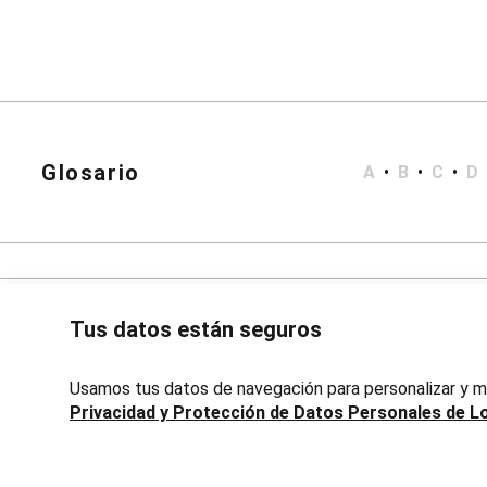
Bata de Baño
Short Doll
Polleras
Corta y Media
Jean y Sarga
Largo
Lápiz
Accesorios
Calzados
Glosario
A
•
B
•
C
•
D
Carteras
Bijouterie
Masculino
Blazers
Bermudas y Shorts
Algodón
Deportivo
Tus datos están seguros
Jean
Playa
Sarga
Usamos tus datos de navegación para personalizar y me
Camisas
Privacidad y Protección de Datos Personales de L
Manga Corta
Manga Larga
Chaquetas
Avenida 18 de Julio, 1301, Montevideo, Uruguay | Lojas Renn
Blazers