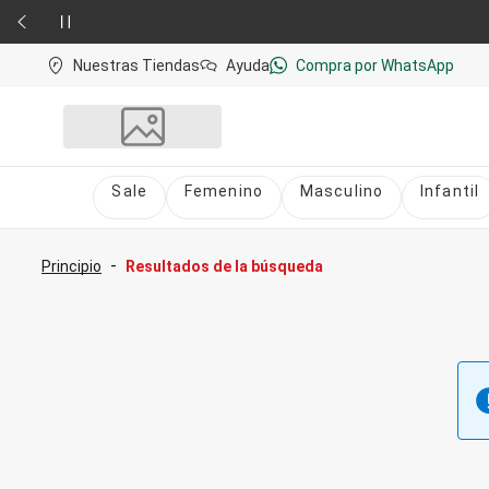
Nuestras Tiendas
Ayuda
Compra por WhatsApp
Sale
Femenino
Masculino
Infantil
Sale
nú
Sale Femenino
-
Principio
Resultados de la búsqueda
Sale Masculino
Sale Infantil
Todo en Sale
Femenino
Vestidos
Largo
Corto y Medio
Bermudas y Shorts
Bermuda
Deportivo
Jean