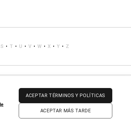
S
•
T
•
U
•
V
•
W
•
X
•
Y
•
Z
ACEPTAR TÉRMINOS Y POLÍTICAS
de
ACEPTAR MÁS TARDE
Todos los derechos reservados.