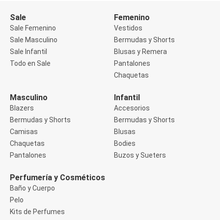
Buzos
Sale
Femenino
Sueters
Camisas
Sale Femenino
Vestidos
Manga 3/4
Sale Masculino
Bermudas y Shorts
Manga Corta
Sale Infantil
Blusas y Remera
Manga Larga
Todo en Sale
Pantalones
Sin Manga
Deportivo
Chaquetas
Accesorios deportivos
Bermudas y Shorts
Masculino
Infantil
Blusas y Remeras
Blazers
Accesorios
Chaquetas y Sacos
Musculosa
Bermudas y Shorts
Bermudas y Shorts
Pantalones
Camisas
Blusas
Tops
Chaquetas
Bodies
Jeans
Pantalones
Buzos y Sueters
Lencería
Bombachas
Portaligas
Perfumería y Cosméticos
Corset y Camisetes
Baño y Cuerpo
Medias
Pelo
Modeladores y Reductores
Kits de Perfumes
Plus Size