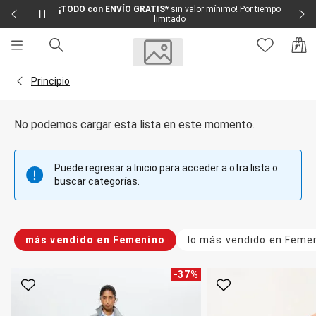
¡TODO con ENVÍO GRATIS*
sin valor mínimo! Por tiempo
limitado
Sale
Sale Femenino
Volver a la página Principio
Principio
Sale Masculino
Sale Infantil
Todo en Sale
No podemos cargar esta lista en este momento.
Femenino
Vestidos
Largo
Puede regresar a Inicio para acceder a otra lista o
Corto y Medio
buscar categorías.
Bermudas y Shorts
Bermuda
Deportivo
Jean
más vendido en Femenino
lo más vendido en Feme
Shorts
Social
Blusas y Remera
-
37
%
Body
Favorito
Favorito
Cropped
Deportivo