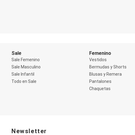
Blazers
Chaquetas
Chaquetas de punto
Saco liviano
Sacos de invierno
Trench Coats
Buzos y Sueters
Buzos
Sueters
Sale
Femenino
Camisas
Manga 3/4
Sale Femenino
Vestidos
Manga Corta
Sale Masculino
Bermudas y Shorts
Manga Larga
Sale Infantil
Blusas y Remera
Sin Manga
Todo en Sale
Pantalones
Deportivo
Accesorios deportivos
Chaquetas
Bermudas y Shorts
Blusas y Remeras
Chaquetas y Sacos
Musculosa
Pantalones
Tops
Jeans
Newsletter
Lencería