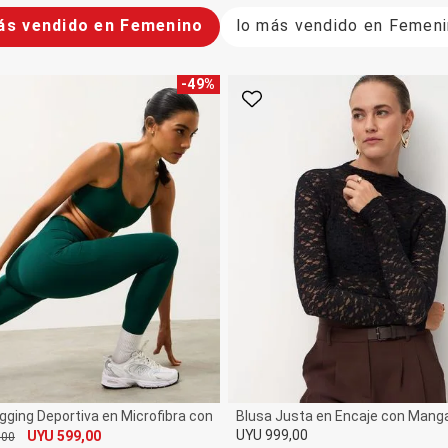
ás vendido en Femenino
lo más vendido en Femen
-
49
%
rito
Favorito
gging Deportiva en Microfibra con Bolsillos
Blusa Justa en Encaje con Mang
UYU 999,00
UYU 599,00
,00