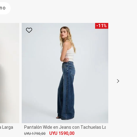
ino
-
11
%
Favorito
Favorito
a Larga
Pantalón Wide en Jeans con Tachuelas Laterales y Cintu
UYU 1590,00
UYU 1790,00
De
Por