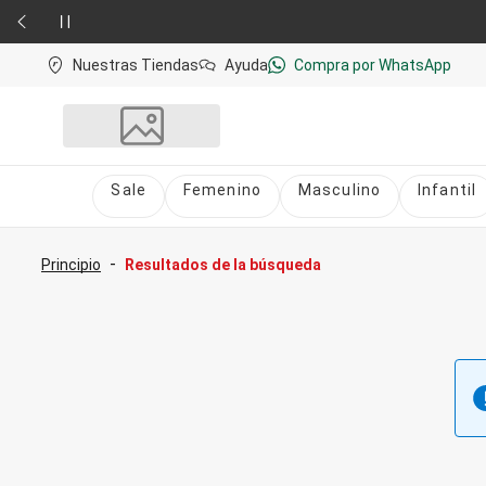
Nuestras Tiendas
Ayuda
Compra por WhatsApp
Sale
Femenino
Masculino
Infantil
Sale
nú
Sale Femenino
-
Principio
Resultados de la búsqueda
Sale Masculino
Sale Infantil
Todo en Sale
Femenino
Vestidos
Largo
Corto y Medio
Bermudas y Shorts
Bermuda
Deportivo
Jean