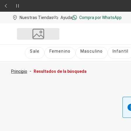
Nuestras Tiendas
Ayuda
Compra por WhatsApp
Sale
Femenino
Masculino
Infantil
Sale
nú
Sale Femenino
-
Principio
Resultados de la búsqueda
Sale Masculino
Sale Infantil
Todo en Sale
Femenino
Vestidos
Largo
Corto y Medio
Bermudas y Shorts
Bermuda
Deportivo
Jean