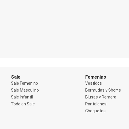
Blazers
Chaquetas
Chaquetas de punto
Saco liviano
Sacos de invierno
Trench Coats
Buzos y Sueters
Buzos
Sueters
Camisas
Manga 3/4
Manga Corta
Manga Larga
Sin Manga
Sale
Femenino
Deportivo
Accesorios deportivos
Sale Femenino
Vestidos
Bermudas y Shorts
Sale Masculino
Bermudas y Shorts
Blusas y Remeras
Sale Infantil
Blusas y Remera
Chaquetas y Sacos
Todo en Sale
Pantalones
Musculosa
Pantalones
Chaquetas
Tops
Jeans
Lencería