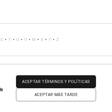
S
•
T
•
U
•
V
•
W
•
X
•
Y
•
Z
ACEPTAR TÉRMINOS Y POLÍTICAS
de
ACEPTAR MÁS TARDE
Todos los derechos reservados.