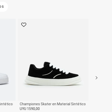
os
Favorito
Favorito
intético con Cordón y Recortes
Championes Skater en Material Sintético con Cordón Fat
UYU 1590,00