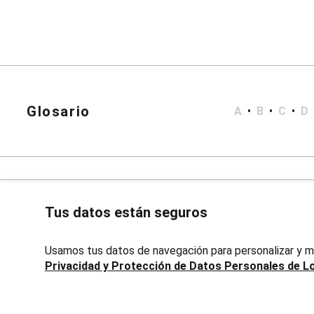
Bata de Baño
Short Doll
Polleras
Corta y Media
Jean y Sarga
Largo
Lápiz
Accesorios
Calzados
Glosario
A
•
B
•
C
•
D
Carteras
Bijouterie
Masculino
Blazers
Bermudas y Shorts
Algodón
Deportivo
Tus datos están seguros
Jean
Playa
Sarga
Usamos tus datos de navegación para personalizar y me
Camisas
Privacidad y Protección de Datos Personales de L
Manga Corta
Manga Larga
Chaquetas
Avenida 18 de Julio, 1301, Montevideo, Uruguay | Lojas Renn
Blazers