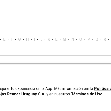
•
E
•
F
•
G
•
H
•
I
•
J
•
K
•
L
•
M
•
N
•
O
•
P
•
Q
•
R
•
jorar tu experiencia en la App. Más información em la
Política 
ojas Renner Uruguay S.A.
y en nuestros
Términos de Uso.
er Uruguay S.A. RUT 217737800019