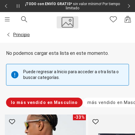
¡TODO con ENVÍO GRATIS*
sin valor mínimo! Por tiempo
limitado
Sale
Sale Femenino
Volver a la página Principio
Principio
Sale Masculino
Sale Infantil
Todo en Sale
No podemos cargar esta lista en este momento.
Femenino
Vestidos
Largo
Puede regresar a Inicio para acceder a otra lista o
Corto y Medio
buscar categorías.
Bermudas y Shorts
Bermuda
Deportivo
Jean
lo más vendido en Masculino
más vendido en Masc
Shorts
Social
Blusas y Remera
-
33
%
Body
Favorito
Favorito
Cropped
Deportivo