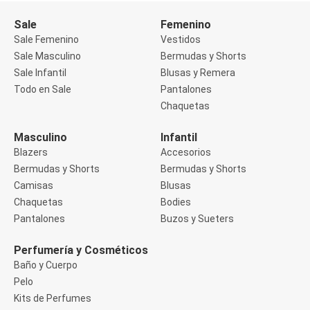
Buzos
Sale
Femenino
Sueters
Camisas
Sale Femenino
Vestidos
Manga 3/4
Sale Masculino
Bermudas y Shorts
Manga Corta
Sale Infantil
Blusas y Remera
Manga Larga
Todo en Sale
Pantalones
Sin Manga
Deportivo
Chaquetas
Accesorios deportivos
Bermudas y Shorts
Masculino
Infantil
Blusas y Remeras
Blazers
Accesorios
Chaquetas y Sacos
Musculosa
Bermudas y Shorts
Bermudas y Shorts
Pantalones
Camisas
Blusas
Tops
Chaquetas
Bodies
Jeans
Pantalones
Buzos y Sueters
Lencería
Bombachas
Portaligas
Perfumería y Cosméticos
Corset y Camisetes
Baño y Cuerpo
Medias
Pelo
Modeladores y Reductores
Kits de Perfumes
Plus Size