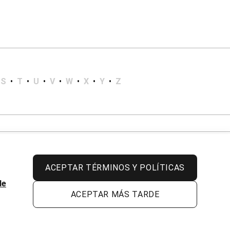
S
•
T
•
U
•
V
•
W
•
X
•
Y
•
Z
ACEPTAR TÉRMINOS Y POLÍTICAS
de
ACEPTAR MÁS TARDE
Todos los derechos reservados.