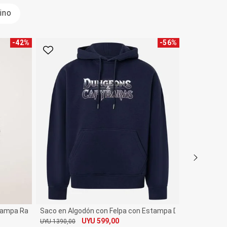
ino
-
42
%
-
56
%
Favorito
Favorito
stampa Rayada
Saco en Algodón con Felpa con Estampa Dungeons Carpi
UYU 599,00
UYU 1390,00
De
Por