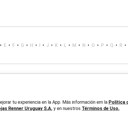
•
E
•
F
•
G
•
H
•
I
•
J
•
K
•
L
•
M
•
N
•
O
•
P
•
Q
•
R
•
jorar tu experiencia en la App. Más información em la
Política 
ojas Renner Uruguay S.A.
y en nuestros
Términos de Uso.
er Uruguay S.A. RUT 217737800019