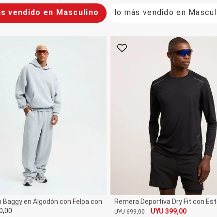
s vendido en Masculino
lo más vendido en Mascul
rito
Favorito
 Baggy en Algodón con Felpa con Ruedo Ajustable
Remera Deportiva Dry Fit con E
0,00
UYU 399,00
UYU 699,00
De
Por