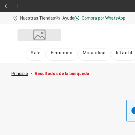
Nuestras Tiendas
Ayuda
Compra por WhatsApp
Sale
Femenino
Masculino
Infantil
Sale
nú
Sale Femenino
-
Principio
Resultados de la búsqueda
Sale Masculino
Sale Infantil
Todo en Sale
Femenino
Vestidos
Largo
Corto y Medio
Bermudas y Shorts
Bermuda
Deportivo
Jean