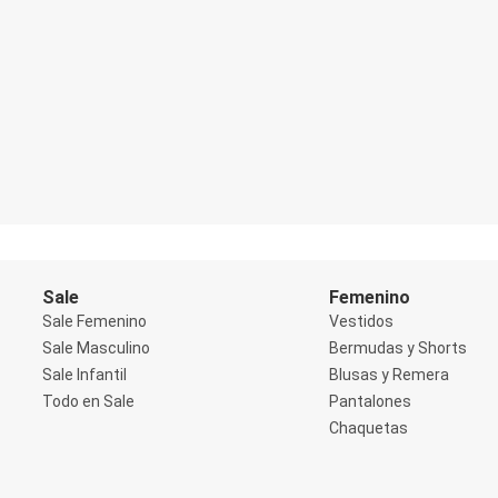
Blazers
Chaquetas
Chaquetas de punto
Saco liviano
Sacos de invierno
Trench Coats
Buzos y Sueters
Buzos
Sueters
Camisas
Manga 3/4
Manga Corta
Manga Larga
Sin Manga
Sale
Femenino
Deportivo
Accesorios deportivos
Sale Femenino
Vestidos
Bermudas y Shorts
Sale Masculino
Bermudas y Shorts
Blusas y Remeras
Sale Infantil
Blusas y Remera
Chaquetas y Sacos
Todo en Sale
Pantalones
Musculosa
Pantalones
Chaquetas
Tops
Jeans
Lencería