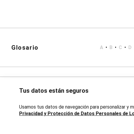
Bata de Baño
Short Doll
Polleras
Corta y Media
Jean y Sarga
Largo
Lápiz
Accesorios
Calzados
Glosario
A
•
B
•
C
•
D
Carteras
Bijouterie
Masculino
Blazers
Bermudas y Shorts
Algodón
Deportivo
Tus datos están seguros
Jean
Playa
Sarga
Usamos tus datos de navegación para personalizar y me
Camisas
Privacidad y Protección de Datos Personales de L
Manga Corta
Manga Larga
Chaquetas
Avenida 18 de Julio, 1301, Montevideo, Uruguay | Lojas Renn
Blazers