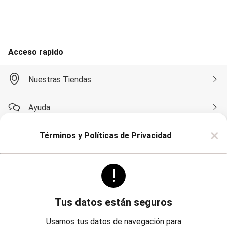
Accesorios
Calzados
Carteras
Bijouterie
Masculino
Acceso rapido
Blazers
Bermudas y Shorts
Algodón
Nuestras Tiendas
Deportivo
Jean
Playa
Ayuda
Sarga
Camisas
×
Manga Corta
Términos y Políticas de Privacidad
Compra por WhatsApp
Manga Larga
Chaquetas
Blazers
!
Sobre Renner
Chaquetas
Sacos
Pantalones
Algodón
Tus datos están seguros
Casual
Politicas
Institucional
Deportivo
Usamos tus datos de navegación para