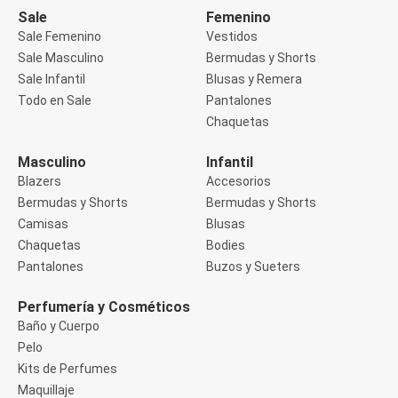
Buzos
Sale
Femenino
Sueters
Sale Femenino
Vestidos
Camisas
Sale Masculino
Bermudas y Shorts
Manga 3/4
Sale Infantil
Blusas y Remera
Manga Corta
Manga Larga
Todo en Sale
Pantalones
Sin Manga
Chaquetas
Deportivo
Accesorios deportivos
Masculino
Infantil
Bermudas y Shorts
Blazers
Accesorios
Blusas y Remeras
Chaquetas y Sacos
Bermudas y Shorts
Bermudas y Shorts
Musculosa
Camisas
Blusas
Pantalones
Chaquetas
Bodies
Tops
Pantalones
Buzos y Sueters
Jeans
Lencería
Bombachas
Perfumería y Cosméticos
Portaligas
Baño y Cuerpo
Corset y Camisetes
Pelo
Medias
Modeladores y Reductores
Kits de Perfumes
Plus Size
Maquillaje