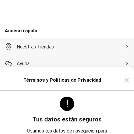
Accesorios
Calzados
Carteras
Bijouterie
Masculino
Acceso rapido
Blazers
Bermudas y Shorts
Algodón
Nuestras Tiendas
Deportivo
Jean
Playa
Ayuda
Sarga
Camisas
×
Manga Corta
Términos y Políticas de Privacidad
Compra por WhatsApp
Manga Larga
Chaquetas
Blazers
!
Sobre Renner
Chaquetas
Sacos
Pantalones
Algodón
Tus datos están seguros
Casual
Politicas
Institucional
Deportivo
Usamos tus datos de navegación para