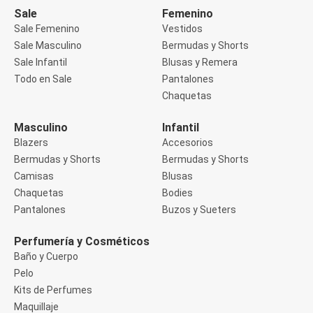
Buzos
Sale
Femenino
Sueters
Sale Femenino
Vestidos
Camisas
Sale Masculino
Bermudas y Shorts
Manga 3/4
Sale Infantil
Blusas y Remera
Manga Corta
Manga Larga
Todo en Sale
Pantalones
Sin Manga
Chaquetas
Deportivo
Accesorios deportivos
Masculino
Infantil
Bermudas y Shorts
Blazers
Accesorios
Blusas y Remeras
Chaquetas y Sacos
Bermudas y Shorts
Bermudas y Shorts
Musculosa
Camisas
Blusas
Pantalones
Chaquetas
Bodies
Tops
Pantalones
Buzos y Sueters
Jeans
Lencería
Bombachas
Perfumería y Cosméticos
Portaligas
Baño y Cuerpo
Corset y Camisetes
Pelo
Medias
Modeladores y Reductores
Kits de Perfumes
Plus Size
Maquillaje