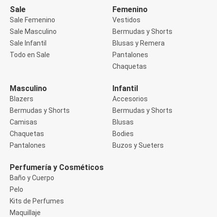
Buzos
Sale
Femenino
Sueters
Sale Femenino
Vestidos
Camisas
Sale Masculino
Bermudas y Shorts
Manga 3/4
Sale Infantil
Blusas y Remera
Manga Corta
Manga Larga
Todo en Sale
Pantalones
Sin Manga
Chaquetas
Deportivo
Accesorios deportivos
Masculino
Infantil
Bermudas y Shorts
Blazers
Accesorios
Blusas y Remeras
Chaquetas y Sacos
Bermudas y Shorts
Bermudas y Shorts
Musculosa
Camisas
Blusas
Pantalones
Chaquetas
Bodies
Tops
Pantalones
Buzos y Sueters
Jeans
Lencería
Bombachas
Perfumería y Cosméticos
Portaligas
Baño y Cuerpo
Corset y Camisetes
Pelo
Medias
Modeladores y Reductores
Kits de Perfumes
Plus Size
Maquillaje