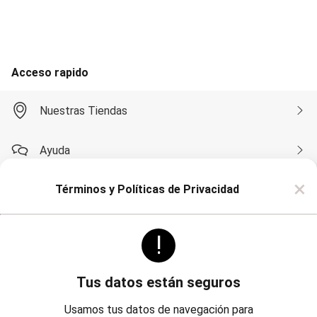
Accesorios
Calzados
Carteras
Bijouterie
Masculino
Acceso rapido
Blazers
Bermudas y Shorts
Algodón
Nuestras Tiendas
Deportivo
Jean
Playa
Ayuda
Sarga
Camisas
×
Manga Corta
Términos y Políticas de Privacidad
Compra por WhatsApp
Manga Larga
Chaquetas
Blazers
!
Sobre Renner
Chaquetas
Sacos
Pantalones
Algodón
Tus datos están seguros
Casual
Politicas
Institucional
Deportivo
Usamos tus datos de navegación para