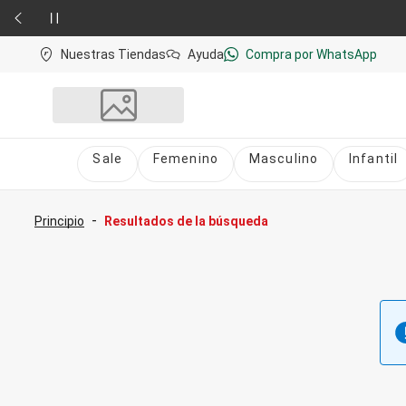
Nuestras Tiendas
Ayuda
Compra por WhatsApp
Sale
Femenino
Masculino
Infantil
Sale
nú
Sale Femenino
-
Principio
Resultados de la búsqueda
Sale Masculino
Sale Infantil
Todo en Sale
Femenino
Vestidos
Largo
Corto y Medio
Bermudas y Shorts
Bermuda
Deportivo
Jean