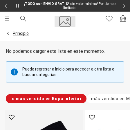
¡TODO con ENVÍO GRATIS*
sin valor mínimo! Por tiempo
limitado
Sale
Sale Femenino
Volver a la página Principio
Principio
Sale Masculino
Sale Infantil
Todo en Sale
No podemos cargar esta lista en este momento.
Femenino
Vestidos
Largo
Puede regresar a Inicio para acceder a otra lista o
Corto y Medio
buscar categorías.
Bermudas y Shorts
Bermuda
Deportivo
Jean
lo más vendido en Ropa Interior
más vendido en M
Shorts
Social
Blusas y Remera
Body
Favorito
Favorito
Cropped
Deportivo