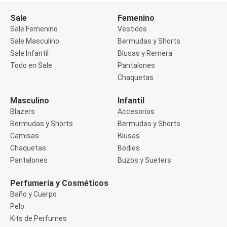
Buzos
Sale
Femenino
Sueters
Camisas
Sale Femenino
Vestidos
Manga 3/4
Sale Masculino
Bermudas y Shorts
Manga Corta
Sale Infantil
Blusas y Remera
Manga Larga
Todo en Sale
Pantalones
Sin Manga
Deportivo
Chaquetas
Accesorios deportivos
Bermudas y Shorts
Masculino
Infantil
Blusas y Remeras
Blazers
Accesorios
Chaquetas y Sacos
Musculosa
Bermudas y Shorts
Bermudas y Shorts
Pantalones
Camisas
Blusas
Tops
Chaquetas
Bodies
Jeans
Pantalones
Buzos y Sueters
Lencería
Bombachas
Portaligas
Perfumería y Cosméticos
Corset y Camisetes
Baño y Cuerpo
Medias
Pelo
Modeladores y Reductores
Kits de Perfumes
Plus Size