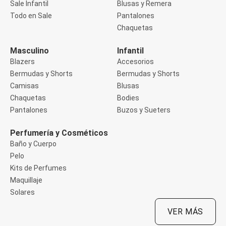
Sale Infantil
Blusas y Remera
Manga 3/4
Manga Corta
Todo en Sale
Pantalones
Manga Larga
Chaquetas
Musculosa
Soutien sin Bretel
Masculino
Infantil
Pantalones
Algodón
Blazers
Accesorios
Casual
Bermudas y Shorts
Bermudas y Shorts
Clochard
Camisas
Blusas
Deportivo
Chaquetas
Bodies
Jean
Jogger
Pantalones
Buzos y Sueters
Legging
Pantacourt
Perfumería y Cosméticos
Pantalona
Baño y Cuerpo
Social
Pelo
Chaquetas
Blazers
Kits de Perfumes
Chaquetas
Maquillaje
Chaquetas de punto
Solares
Saco liviano
Sacos de invierno
VER MÁS
Trench Coats
Buzos y Sueters