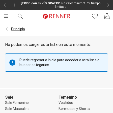
¡TODO con ENVÍO GRATIS*
sin valor mínimo! Por tiempo
limitado
Sale
Sale Femenino
Volver a la página Principio
Principio
Sale Masculino
Sale Infantil
Todo en Sale
No podemos cargar esta lista en este momento.
Femenino
Vestidos
Largo
Puede regresar a Inicio para acceder a otra lista o
Corto y Medio
buscar categorías.
Bermudas y Shorts
Bermuda
Deportivo
Jean
Shorts
Social
Blusas y Remera
Sale
Femenino
Body
Sale Femenino
Vestidos
Cropped
Sale Masculino
Bermudas y Shorts
Deportivo