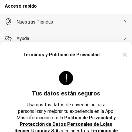
Soutien
Acceso rapido
Moda Playa
Bikini Bombachas
Bikini Top
Nuestras Tiendas
Cartera y Mochilas
Conjunto de Bikinis
Esteras
Ayuda
Flotadores
Mallas
×
Monte su Bikini
Términos y Políticas de Privacidad
Compra por WhatsApp
Pareos
Salidas de Playa
Sombreros
!
Toalla
Sobre Renner
Pijamas
Camisón
Pijama
Tus datos están seguros
Bata de Baño
Politicas
Institucional
Short Doll
Usamos tus datos de navegación para
Polleras
personalizar y mejorar tu experiencia en la App.
Trabaja con Nosotros
Corta y Media
Más información em la
Política de Privacidad y
Jean y Sarga
Reglamentos, Política de Cambios y Devoluciones
Protección de Datos Personales de Lojas
Largo
Inversores
Lápiz
Renner Uruguay S.A.
y en nuestros
Términos de