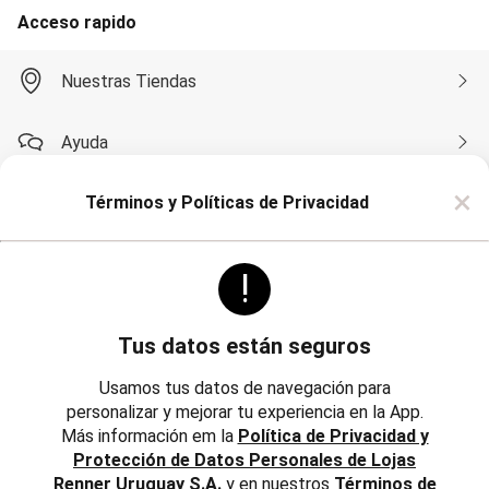
Soutien
Acceso rapido
Moda Playa
Bikini Bombachas
Bikini Top
Nuestras Tiendas
Cartera y Mochilas
Conjunto de Bikinis
Esteras
Ayuda
Flotadores
Mallas
×
Monte su Bikini
Términos y Políticas de Privacidad
Compra por WhatsApp
Pareos
Salidas de Playa
Sombreros
!
Toalla
Sobre Renner
Pijamas
Camisón
Pijama
Tus datos están seguros
Bata de Baño
Politicas
Institucional
Short Doll
Usamos tus datos de navegación para
Polleras
personalizar y mejorar tu experiencia en la App.
Trabaja con Nosotros
Corta y Media
Más información em la
Política de Privacidad y
Jean y Sarga
Reglamentos, Política de Cambios y Devoluciones
Protección de Datos Personales de Lojas
Largo
Inversores
Lápiz
Renner Uruguay S.A.
y en nuestros
Términos de