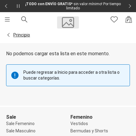
¡TODO con ENVÍO GRATIS*
sin valor mínimo! Por tiempo
limitado
Sale
Sale Femenino
Volver a la página Principio
Principio
Sale Masculino
Sale Infantil
Todo en Sale
No podemos cargar esta lista en este momento.
Femenino
Vestidos
Largo
Puede regresar a Inicio para acceder a otra lista o
Corto y Medio
buscar categorías.
Bermudas y Shorts
Bermuda
Deportivo
Jean
Shorts
Social
Blusas y Remera
Sale
Femenino
Body
Sale Femenino
Vestidos
Cropped
Sale Masculino
Bermudas y Shorts
Deportivo