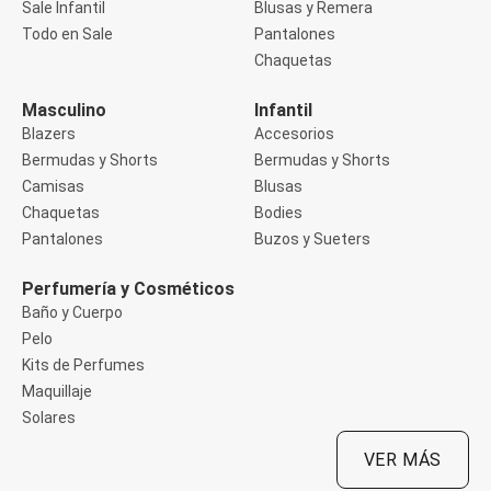
Sale Infantil
Blusas y Remera
Manga 3/4
Manga Corta
Todo en Sale
Pantalones
Manga Larga
Chaquetas
Musculosa
Soutien sin Bretel
Masculino
Infantil
Pantalones
Algodón
Blazers
Accesorios
Casual
Bermudas y Shorts
Bermudas y Shorts
Clochard
Camisas
Blusas
Deportivo
Chaquetas
Bodies
Jean
Jogger
Pantalones
Buzos y Sueters
Legging
Pantacourt
Perfumería y Cosméticos
Pantalona
Baño y Cuerpo
Social
Pelo
Chaquetas
Blazers
Kits de Perfumes
Chaquetas
Maquillaje
Chaquetas de punto
Solares
Saco liviano
Sacos de invierno
VER MÁS
Trench Coats
Buzos y Sueters