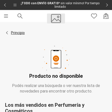
¡TODO con ENVÍO GRATIS*
sin valor mínimo! Por tiempo
limitado
Sale
Sale Femenino
Volver a la página Principio
Principio
Sale Masculino
Sale Infantil
Todo en Sale
Femenino
Vestidos
Largo
Corto y Medio
Bermudas y Shorts
Bermuda
Producto no disponible
Deportivo
Jean
Podés realizar una búsqueda o ver nuestra lista de
Shorts
Social
novedades para encontrar otro producto.
Blusas y Remera
Body
Los más vendidos en Perfumería y
Cropped
Deportivo
Cosméticos