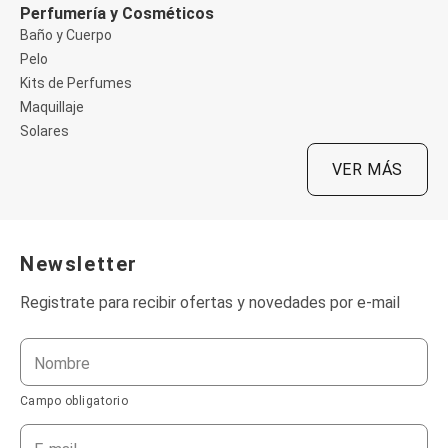
Soutien
Perfumería y Cosméticos
Moda Playa
Baño y Cuerpo
Bikini Bombachas
Pelo
Bikini Top
Cartera y Mochilas
Kits de Perfumes
Conjunto de Bikinis
Maquillaje
Esteras
Solares
Flotadores
Mallas
VER MÁS
Monte su Bikini
Pareos
Salidas de Playa
Sombreros
Toalla
Newsletter
Pijamas
Camisón
Registrate para recibir ofertas y novedades por e-mail
Pijama
Bata de Baño
Short Doll
Nombre
Polleras
Corta y Media
Campo obligatorio
Jean y Sarga
Largo
Lápiz