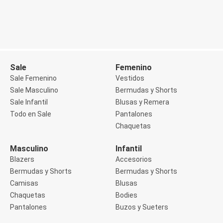
Buzos
Sueters
Camisas
Manga 3/4
Manga Corta
Manga Larga
Sin Manga
Sale
Femenino
Deportivo
Sale Femenino
Vestidos
Accesorios deportivos
Sale Masculino
Bermudas y Shorts
Bermudas y Shorts
Sale Infantil
Blusas y Remera
Blusas y Remeras
Chaquetas y Sacos
Todo en Sale
Pantalones
Musculosa
Chaquetas
Pantalones
Tops
Masculino
Infantil
Jeans
Lencería
Blazers
Accesorios
Bombachas
Bermudas y Shorts
Bermudas y Shorts
Portaligas
Camisas
Blusas
Corset y Camisetes
Chaquetas
Bodies
Medias
Modeladores y Reductores
Pantalones
Buzos y Sueters
Plus Size