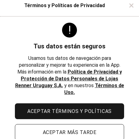
Jean
Sobre Renner
×
Términos y Políticas de Privacidad
Sarga
Social
Buzos y Sueters
Buzos
!
Politicas
Institucional
Sueters
Calzoncillos
Trabaja con Nosotros
Boxer
Tus datos están seguros
Boxer tela
Reglamentos, Política de Cambios y Devoluciones
Resbalón
Inversores
Usamos tus datos de navegación para
Deportivo
personalizar y mejorar tu experiencia en la App.
Accesorios
Política de Privacidad
Bermudas y Shorts
Más información em la
Política de Privacidad y
Chaquetas y Sacos
Protección de Datos Personales de Lojas
Términos de Uso
Musculosas
Renner Uruguay S.A.
y en nuestros
Términos de
Pantalones
Uso.
Remeras
Seguí tu Pedido
Ropa de Abrigo
Avenida 18 de Julio, 1301, Montevideo, Uruguay | Lojas Renner
Jeans
Uruguay S.A. RUT 217737800019
ACEPTAR TÉRMINOS Y POLÍTICAS
Medias
Casual
Todos los derechos reservados.
Deportivas
Divertidas
ACEPTAR MÁS TARDE
Social