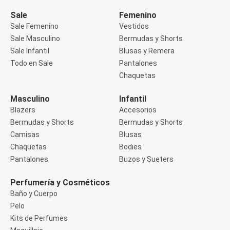
Manga 3/4
Manga Corta
Sale
Femenino
Manga Larga
Sale Femenino
Vestidos
Musculosa
Sale Masculino
Bermudas y Shorts
Soutien sin Bretel
Sale Infantil
Blusas y Remera
Pantalones
Algodón
Todo en Sale
Pantalones
Casual
Chaquetas
Clochard
Deportivo
Masculino
Infantil
Jean
Blazers
Accesorios
Jogger
Legging
Bermudas y Shorts
Bermudas y Shorts
Pantacourt
Camisas
Blusas
Pantalona
Chaquetas
Bodies
Social
Pantalones
Buzos y Sueters
Chaquetas
Blazers
Chaquetas
Perfumería y Cosméticos
Chaquetas de punto
Baño y Cuerpo
Saco liviano
Pelo
Sacos de invierno
Kits de Perfumes
Trench Coats
Buzos y Sueters