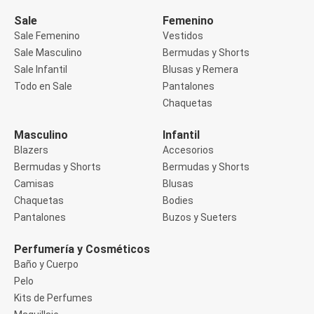
Manga 3/4
Manga Corta
Sale
Femenino
Manga Larga
Sale Femenino
Vestidos
Musculosa
Sale Masculino
Bermudas y Shorts
Soutien sin Bretel
Sale Infantil
Blusas y Remera
Pantalones
Algodón
Todo en Sale
Pantalones
Casual
Chaquetas
Clochard
Deportivo
Masculino
Infantil
Jean
Blazers
Accesorios
Jogger
Legging
Bermudas y Shorts
Bermudas y Shorts
Pantacourt
Camisas
Blusas
Pantalona
Chaquetas
Bodies
Social
Pantalones
Buzos y Sueters
Chaquetas
Blazers
Chaquetas
Perfumería y Cosméticos
Chaquetas de punto
Baño y Cuerpo
Saco liviano
Pelo
Sacos de invierno
Kits de Perfumes
Trench Coats
Buzos y Sueters