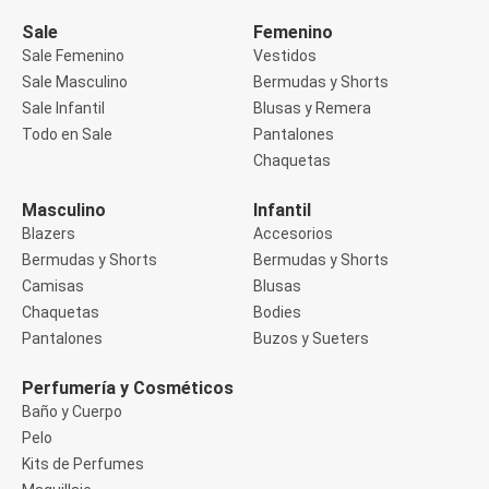
Manga 3/4
Manga Corta
Sale
Femenino
Manga Larga
Sale Femenino
Vestidos
Musculosa
Sale Masculino
Bermudas y Shorts
Soutien sin Bretel
Sale Infantil
Blusas y Remera
Pantalones
Algodón
Todo en Sale
Pantalones
Casual
Chaquetas
Clochard
Deportivo
Masculino
Infantil
Jean
Blazers
Accesorios
Jogger
Legging
Bermudas y Shorts
Bermudas y Shorts
Pantacourt
Camisas
Blusas
Pantalona
Chaquetas
Bodies
Social
Pantalones
Buzos y Sueters
Chaquetas
Blazers
Chaquetas
Perfumería y Cosméticos
Chaquetas de punto
Baño y Cuerpo
Saco liviano
Pelo
Sacos de invierno
Kits de Perfumes
Trench Coats
Buzos y Sueters