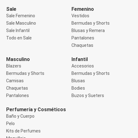
Manga 3/4
Manga Corta
Sale
Femenino
Manga Larga
Sale Femenino
Vestidos
Musculosa
Sale Masculino
Bermudas y Shorts
Soutien sin Bretel
Sale Infantil
Blusas y Remera
Pantalones
Algodón
Todo en Sale
Pantalones
Casual
Chaquetas
Clochard
Deportivo
Masculino
Infantil
Jean
Blazers
Accesorios
Jogger
Legging
Bermudas y Shorts
Bermudas y Shorts
Pantacourt
Camisas
Blusas
Pantalona
Chaquetas
Bodies
Social
Pantalones
Buzos y Sueters
Chaquetas
Blazers
Chaquetas
Perfumería y Cosméticos
Chaquetas de punto
Baño y Cuerpo
Saco liviano
Pelo
Sacos de invierno
Kits de Perfumes
Trench Coats
Buzos y Sueters