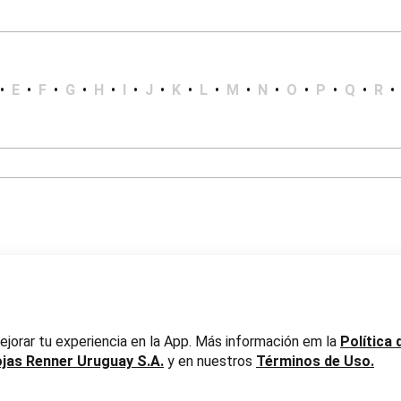
•
E
•
F
•
G
•
H
•
I
•
J
•
K
•
L
•
M
•
N
•
O
•
P
•
Q
•
R
•
er Uruguay S.A. RUT 217737800019
jorar tu experiencia en la App. Más información em la
Política 
ojas Renner Uruguay S.A.
y en nuestros
Términos de Uso.