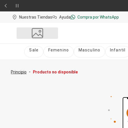
Nuestras Tiendas
Ayuda
Compra por WhatsApp
Sale
Femenino
Masculino
Infantil
Sale
nú
Sale Femenino
-
Principio
Producto no disponible
Sale Masculino
Sale Infantil
Todo en Sale
Femenino
Vestidos
Largo
Corto y Medio
Bermudas y Shorts
Bermuda
Deportivo
Jean