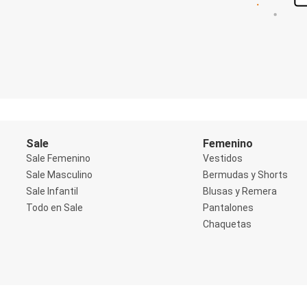
Shorts
Social
Blusas y Remera
Body
Cropped
Deportivo
Manga 3/4
Manga Corta
Manga Larga
Musculosa
Soutien sin Bretel
Sale
Femenino
Pantalones
Sale Femenino
Vestidos
Algodón
Sale Masculino
Bermudas y Shorts
Casual
Sale Infantil
Blusas y Remera
Clochard
Deportivo
Todo en Sale
Pantalones
Jean
Chaquetas
Jogger
Legging
Pantacourt
Pantalona
Social
Chaquetas