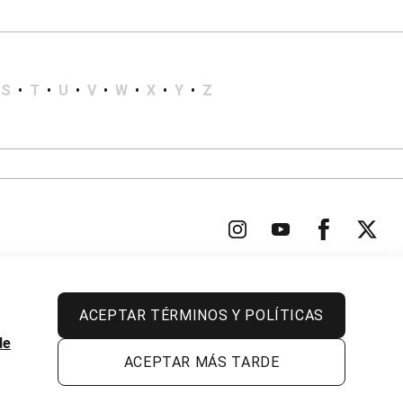
S
•
T
•
U
•
V
•
W
•
X
•
Y
•
Z
ACEPTAR TÉRMINOS Y POLÍTICAS
Todos los derechos reservados.
de
ACEPTAR MÁS TARDE