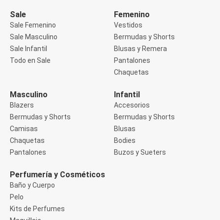
Manga 3/4
Manga Corta
Sale
Femenino
Manga Larga
Sale Femenino
Vestidos
Musculosa
Sale Masculino
Bermudas y Shorts
Soutien sin Bretel
Sale Infantil
Blusas y Remera
Pantalones
Algodón
Todo en Sale
Pantalones
Casual
Chaquetas
Clochard
Deportivo
Masculino
Infantil
Jean
Blazers
Accesorios
Jogger
Legging
Bermudas y Shorts
Bermudas y Shorts
Pantacourt
Camisas
Blusas
Pantalona
Chaquetas
Bodies
Social
Pantalones
Buzos y Sueters
Chaquetas
Blazers
Chaquetas
Perfumería y Cosméticos
Chaquetas de punto
Baño y Cuerpo
Saco liviano
Pelo
Sacos de invierno
Kits de Perfumes
Trench Coats
Buzos y Sueters