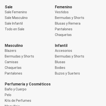
Manga 3/4
Manga Corta
Sale
Femenino
Manga Larga
Sale Femenino
Vestidos
Musculosa
Sale Masculino
Bermudas y Shorts
Soutien sin Bretel
Sale Infantil
Blusas y Remera
Pantalones
Algodón
Todo en Sale
Pantalones
Casual
Chaquetas
Clochard
Deportivo
Masculino
Infantil
Jean
Blazers
Accesorios
Jogger
Legging
Bermudas y Shorts
Bermudas y Shorts
Pantacourt
Camisas
Blusas
Pantalona
Chaquetas
Bodies
Social
Pantalones
Buzos y Sueters
Chaquetas
Blazers
Chaquetas
Perfumería y Cosméticos
Chaquetas de punto
Baño y Cuerpo
Saco liviano
Pelo
Sacos de invierno
Kits de Perfumes
Trench Coats
Buzos y Sueters