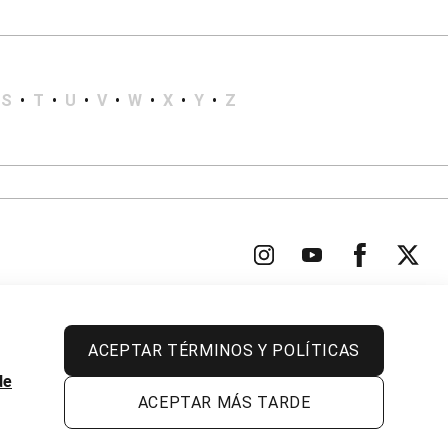
S
•
T
•
U
•
V
•
W
•
X
•
Y
•
Z
ACEPTAR TÉRMINOS Y POLÍTICAS
Todos los derechos reservados.
de
ACEPTAR MÁS TARDE