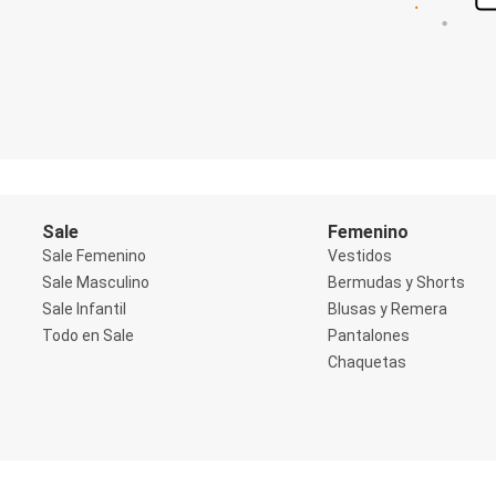
Shorts
Social
Blusas y Remera
Body
Cropped
Deportivo
Manga 3/4
Manga Corta
Manga Larga
Musculosa
Soutien sin Bretel
Sale
Femenino
Pantalones
Sale Femenino
Vestidos
Algodón
Sale Masculino
Bermudas y Shorts
Casual
Sale Infantil
Blusas y Remera
Clochard
Deportivo
Todo en Sale
Pantalones
Jean
Chaquetas
Jogger
Legging
Pantacourt
Pantalona
Social
Chaquetas