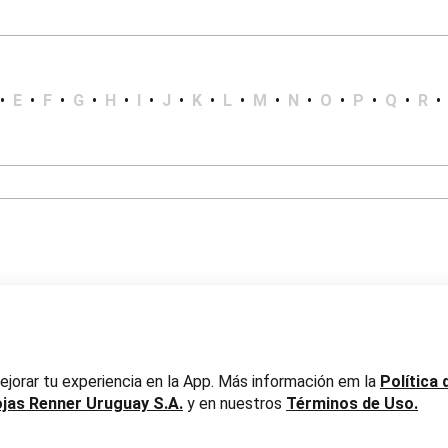
•
E
•
F
•
G
•
H
•
I
•
J
•
K
•
L
•
M
•
N
•
O
•
P
•
Q
•
R
•
er Uruguay S.A. RUT 217737800019
jorar tu experiencia en la App. Más información em la
Política 
ojas Renner Uruguay S.A.
y en nuestros
Términos de Uso.