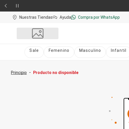
Nuestras Tiendas
Ayuda
Compra por WhatsApp
Sale
Femenino
Masculino
Infantil
Sale
nú
Sale Femenino
-
Principio
Producto no disponible
Sale Masculino
Sale Infantil
Todo en Sale
Femenino
Vestidos
Largo
Corto y Medio
Bermudas y Shorts
Bermuda
Deportivo
Jean