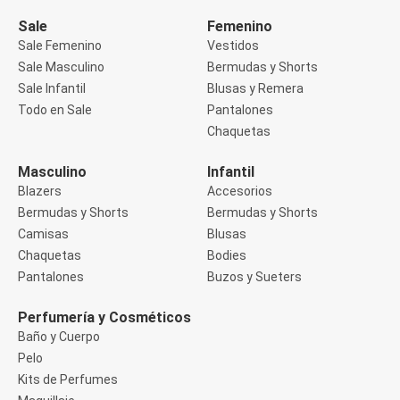
Manga 3/4
Manga Corta
Sale
Femenino
Manga Larga
Sale Femenino
Vestidos
Musculosa
Sale Masculino
Bermudas y Shorts
Soutien sin Bretel
Sale Infantil
Blusas y Remera
Pantalones
Algodón
Todo en Sale
Pantalones
Casual
Chaquetas
Clochard
Deportivo
Masculino
Infantil
Jean
Blazers
Accesorios
Jogger
Legging
Bermudas y Shorts
Bermudas y Shorts
Pantacourt
Camisas
Blusas
Pantalona
Chaquetas
Bodies
Social
Pantalones
Buzos y Sueters
Chaquetas
Blazers
Chaquetas
Perfumería y Cosméticos
Chaquetas de punto
Baño y Cuerpo
Saco liviano
Pelo
Sacos de invierno
Kits de Perfumes
Trench Coats
Buzos y Sueters