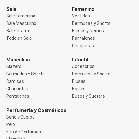
Manga 3/4
Manga Corta
Sale
Femenino
Manga Larga
Sale Femenino
Vestidos
Musculosa
Sale Masculino
Bermudas y Shorts
Soutien sin Bretel
Sale Infantil
Blusas y Remera
Pantalones
Algodón
Todo en Sale
Pantalones
Casual
Chaquetas
Clochard
Deportivo
Masculino
Infantil
Jean
Blazers
Accesorios
Jogger
Legging
Bermudas y Shorts
Bermudas y Shorts
Pantacourt
Camisas
Blusas
Pantalona
Chaquetas
Bodies
Social
Pantalones
Buzos y Sueters
Chaquetas
Blazers
Chaquetas
Perfumería y Cosméticos
Chaquetas de punto
Baño y Cuerpo
Saco liviano
Pelo
Sacos de invierno
Kits de Perfumes
Trench Coats
Buzos y Sueters