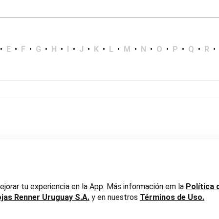
•
E
•
F
•
G
•
H
•
I
•
J
•
K
•
L
•
M
•
N
•
O
•
P
•
Q
•
R
•
er Uruguay S.A. RUT 217737800019
jorar tu experiencia en la App. Más información em la
Política 
ojas Renner Uruguay S.A.
y en nuestros
Términos de Uso.