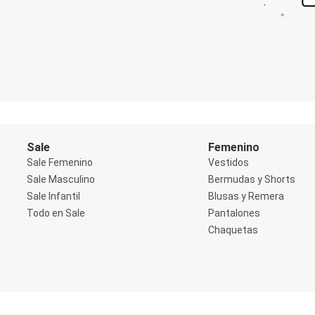
Shorts
Social
Blusas y Remera
Body
Cropped
Deportivo
Manga 3/4
Manga Corta
Manga Larga
Musculosa
Soutien sin Bretel
Sale
Femenino
Pantalones
Sale Femenino
Vestidos
Algodón
Sale Masculino
Bermudas y Shorts
Casual
Sale Infantil
Blusas y Remera
Clochard
Deportivo
Todo en Sale
Pantalones
Jean
Chaquetas
Jogger
Legging
Pantacourt
Pantalona
Social
Chaquetas