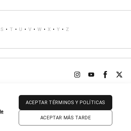
S
•
T
•
U
•
V
•
W
•
X
•
Y
•
Z
ACEPTAR TÉRMINOS Y POLÍTICAS
Todos los derechos reservados.
de
ACEPTAR MÁS TARDE