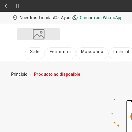
Nuestras Tiendas
Ayuda
Compra por WhatsApp
Sale
Femenino
Masculino
Infantil
Sale
nú
Sale Femenino
-
Principio
Producto no disponible
Sale Masculino
Sale Infantil
Todo en Sale
Femenino
Vestidos
Largo
Corto y Medio
Bermudas y Shorts
Bermuda
Deportivo
Jean