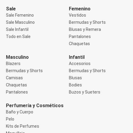
Manga 3/4
Manga Corta
Sale
Femenino
Manga Larga
Sale Femenino
Vestidos
Musculosa
Sale Masculino
Bermudas y Shorts
Soutien sin Bretel
Sale Infantil
Blusas y Remera
Pantalones
Algodón
Todo en Sale
Pantalones
Casual
Chaquetas
Clochard
Deportivo
Masculino
Infantil
Jean
Blazers
Accesorios
Jogger
Legging
Bermudas y Shorts
Bermudas y Shorts
Pantacourt
Camisas
Blusas
Pantalona
Chaquetas
Bodies
Social
Pantalones
Buzos y Sueters
Chaquetas
Blazers
Chaquetas
Perfumería y Cosméticos
Chaquetas de punto
Baño y Cuerpo
Saco liviano
Pelo
Sacos de invierno
Kits de Perfumes
Trench Coats
Buzos y Sueters