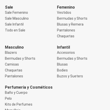
Manga 3/4
Manga Corta
Sale
Femenino
Manga Larga
Sale Femenino
Vestidos
Musculosa
Sale Masculino
Bermudas y Shorts
Soutien sin Bretel
Sale Infantil
Blusas y Remera
Pantalones
Algodón
Todo en Sale
Pantalones
Casual
Chaquetas
Clochard
Deportivo
Masculino
Infantil
Jean
Blazers
Accesorios
Jogger
Legging
Bermudas y Shorts
Bermudas y Shorts
Pantacourt
Camisas
Blusas
Pantalona
Chaquetas
Bodies
Social
Pantalones
Buzos y Sueters
Chaquetas
Blazers
Chaquetas
Perfumería y Cosméticos
Chaquetas de punto
Baño y Cuerpo
Saco liviano
Pelo
Sacos de invierno
Kits de Perfumes
Trench Coats
Buzos y Sueters