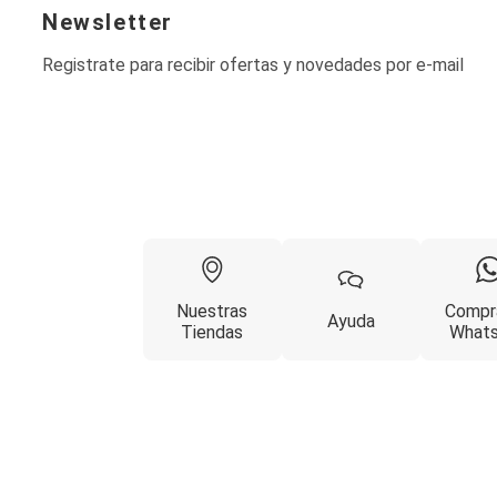
Blazers
Newsletter
Chaquetas
Chaquetas de punto
Registrate para recibir ofertas y novedades por e-mail
Saco liviano
Sacos de invierno
Trench Coats
Buzos y Sueters
Buzos
Sueters
Camisas
Manga 3/4
Manga Corta
Manga Larga
Sin Manga
Deportivo
Nuestras
Compr
Ayuda
Accesorios deportivos
Tiendas
What
Bermudas y Shorts
Blusas y Remeras
Chaquetas y Sacos
Musculosa
Pantalones
Tops
Jeans
Lencería