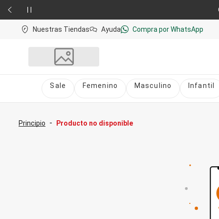
Nuestras Tiendas
Ayuda
Compra por WhatsApp
Sale
Femenino
Masculino
Infantil
Sale
nú
Sale Femenino
-
Principio
Producto no disponible
Sale Masculino
Sale Infantil
Todo en Sale
Femenino
Vestidos
Largo
Corto y Medio
Bermudas y Shorts
Bermuda
Deportivo
Jean