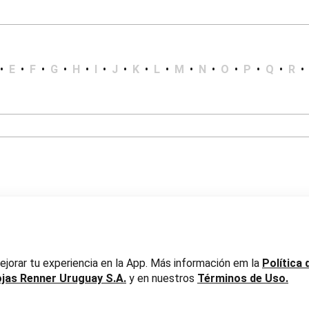
•
E
•
F
•
G
•
H
•
I
•
J
•
K
•
L
•
M
•
N
•
O
•
P
•
Q
•
R
•
er Uruguay S.A. RUT 217737800019
jorar tu experiencia en la App. Más información em la
Política 
ojas Renner Uruguay S.A.
y en nuestros
Términos de Uso.