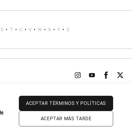
S
•
T
•
U
•
V
•
W
•
X
•
Y
•
Z
ACEPTAR TÉRMINOS Y POLÍTICAS
Todos los derechos reservados.
de
ACEPTAR MÁS TARDE