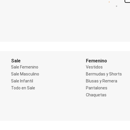
Shorts
Social
Blusas y Remera
Body
Cropped
Deportivo
Manga 3/4
Manga Corta
Manga Larga
Musculosa
Soutien sin Bretel
Sale
Femenino
Pantalones
Sale Femenino
Vestidos
Algodón
Sale Masculino
Bermudas y Shorts
Casual
Sale Infantil
Blusas y Remera
Clochard
Deportivo
Todo en Sale
Pantalones
Jean
Chaquetas
Jogger
Legging
Pantacourt
Pantalona
Social
Chaquetas