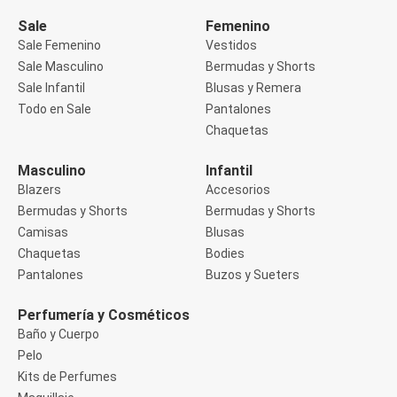
Manga 3/4
Manga Corta
Sale
Femenino
Manga Larga
Sale Femenino
Vestidos
Musculosa
Sale Masculino
Bermudas y Shorts
Soutien sin Bretel
Sale Infantil
Blusas y Remera
Pantalones
Algodón
Todo en Sale
Pantalones
Casual
Chaquetas
Clochard
Deportivo
Masculino
Infantil
Jean
Blazers
Accesorios
Jogger
Legging
Bermudas y Shorts
Bermudas y Shorts
Pantacourt
Camisas
Blusas
Pantalona
Chaquetas
Bodies
Social
Pantalones
Buzos y Sueters
Chaquetas
Blazers
Chaquetas
Perfumería y Cosméticos
Chaquetas de punto
Baño y Cuerpo
Saco liviano
Pelo
Sacos de invierno
Kits de Perfumes
Trench Coats
Buzos y Sueters