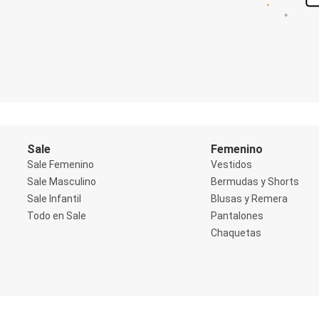
Shorts
Social
Blusas y Remera
Body
Cropped
Deportivo
Manga 3/4
Manga Corta
Manga Larga
Musculosa
Soutien sin Bretel
Sale
Femenino
Pantalones
Sale Femenino
Vestidos
Algodón
Sale Masculino
Bermudas y Shorts
Casual
Sale Infantil
Blusas y Remera
Clochard
Deportivo
Todo en Sale
Pantalones
Jean
Chaquetas
Jogger
Legging
Pantacourt
Pantalona
Social
Chaquetas