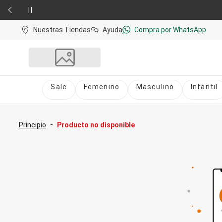
Nuestras Tiendas
Ayuda
Compra por WhatsApp
Sale
Femenino
Masculino
Infantil
Sale
nú
Sale Femenino
-
Principio
Producto no disponible
Sale Masculino
Sale Infantil
Todo en Sale
Femenino
Vestidos
Largo
Corto y Medio
Bermudas y Shorts
Bermuda
Deportivo
Jean