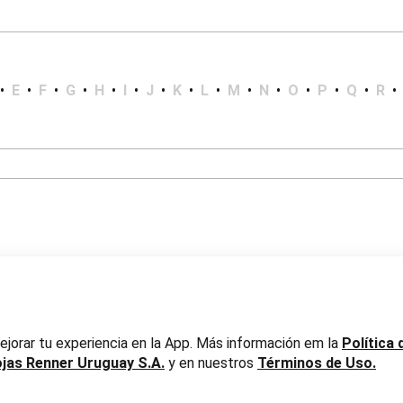
•
E
•
F
•
G
•
H
•
I
•
J
•
K
•
L
•
M
•
N
•
O
•
P
•
Q
•
R
•
er Uruguay S.A. RUT 217737800019
jorar tu experiencia en la App. Más información em la
Política 
ojas Renner Uruguay S.A.
y en nuestros
Términos de Uso.