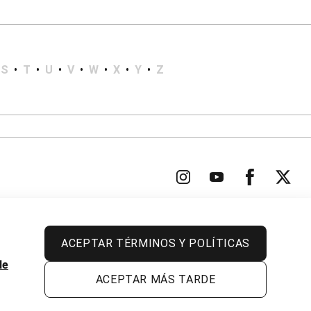
S
•
T
•
U
•
V
•
W
•
X
•
Y
•
Z
ACEPTAR TÉRMINOS Y POLÍTICAS
Todos los derechos reservados.
de
ACEPTAR MÁS TARDE