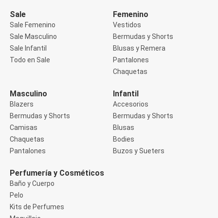
Manga 3/4
Manga Corta
Sale
Femenino
Manga Larga
Sale Femenino
Vestidos
Musculosa
Sale Masculino
Bermudas y Shorts
Soutien sin Bretel
Sale Infantil
Blusas y Remera
Pantalones
Algodón
Todo en Sale
Pantalones
Casual
Chaquetas
Clochard
Deportivo
Masculino
Infantil
Jean
Blazers
Accesorios
Jogger
Legging
Bermudas y Shorts
Bermudas y Shorts
Pantacourt
Camisas
Blusas
Pantalona
Chaquetas
Bodies
Social
Pantalones
Buzos y Sueters
Chaquetas
Blazers
Chaquetas
Perfumería y Cosméticos
Chaquetas de punto
Baño y Cuerpo
Saco liviano
Pelo
Sacos de invierno
Kits de Perfumes
Trench Coats
Buzos y Sueters