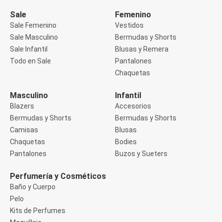
Manga 3/4
Manga Corta
Sale
Femenino
Manga Larga
Sale Femenino
Vestidos
Musculosa
Sale Masculino
Bermudas y Shorts
Soutien sin Bretel
Sale Infantil
Blusas y Remera
Pantalones
Algodón
Todo en Sale
Pantalones
Casual
Chaquetas
Clochard
Deportivo
Masculino
Infantil
Jean
Blazers
Accesorios
Jogger
Legging
Bermudas y Shorts
Bermudas y Shorts
Pantacourt
Camisas
Blusas
Pantalona
Chaquetas
Bodies
Social
Pantalones
Buzos y Sueters
Chaquetas
Blazers
Chaquetas
Perfumería y Cosméticos
Chaquetas de punto
Baño y Cuerpo
Saco liviano
Pelo
Sacos de invierno
Kits de Perfumes
Trench Coats
Buzos y Sueters