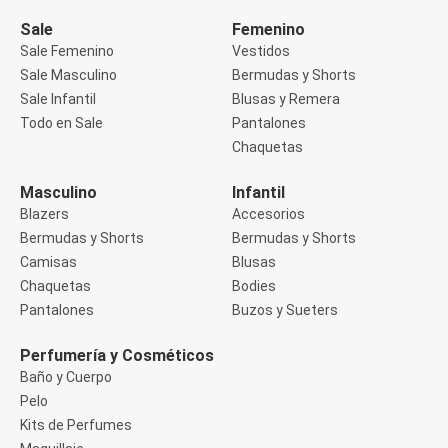
Manga 3/4
Manga Corta
Sale
Femenino
Manga Larga
Sale Femenino
Vestidos
Musculosa
Sale Masculino
Bermudas y Shorts
Soutien sin Bretel
Sale Infantil
Blusas y Remera
Pantalones
Algodón
Todo en Sale
Pantalones
Casual
Chaquetas
Clochard
Deportivo
Masculino
Infantil
Jean
Blazers
Accesorios
Jogger
Legging
Bermudas y Shorts
Bermudas y Shorts
Pantacourt
Camisas
Blusas
Pantalona
Chaquetas
Bodies
Social
Pantalones
Buzos y Sueters
Chaquetas
Blazers
Chaquetas
Perfumería y Cosméticos
Chaquetas de punto
Baño y Cuerpo
Saco liviano
Pelo
Sacos de invierno
Kits de Perfumes
Trench Coats
Buzos y Sueters