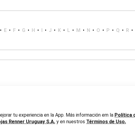
•
E
•
F
•
G
•
H
•
I
•
J
•
K
•
L
•
M
•
N
•
O
•
P
•
Q
•
R
•
er Uruguay S.A. RUT 217737800019
jorar tu experiencia en la App. Más información em la
Política 
ojas Renner Uruguay S.A.
y en nuestros
Términos de Uso.