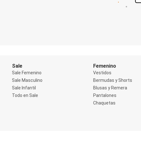
Shorts
Social
Blusas y Remera
Body
Cropped
Deportivo
Manga 3/4
Manga Corta
Manga Larga
Musculosa
Soutien sin Bretel
Sale
Femenino
Pantalones
Sale Femenino
Vestidos
Algodón
Sale Masculino
Bermudas y Shorts
Casual
Sale Infantil
Blusas y Remera
Clochard
Deportivo
Todo en Sale
Pantalones
Jean
Chaquetas
Jogger
Legging
Pantacourt
Pantalona
Social
Chaquetas