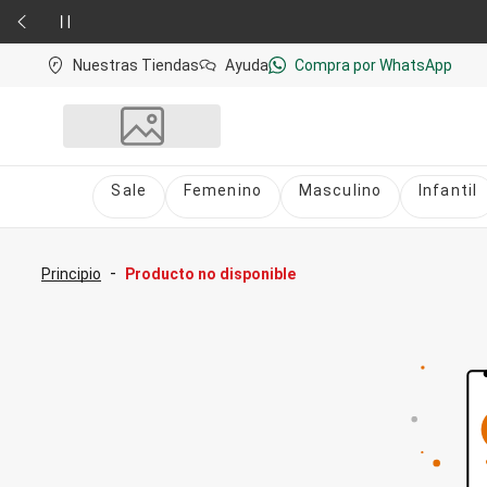
Nuestras Tiendas
Ayuda
Compra por WhatsApp
Sale
Femenino
Masculino
Infantil
Sale
nú
Sale Femenino
-
Principio
Producto no disponible
Sale Masculino
Sale Infantil
Todo en Sale
Femenino
Vestidos
Largo
Corto y Medio
Bermudas y Shorts
Bermuda
Deportivo
Jean