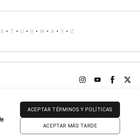
S
•
T
•
U
•
V
•
W
•
X
•
Y
•
Z
ACEPTAR TÉRMINOS Y POLÍTICAS
Todos los derechos reservados.
de
ACEPTAR MÁS TARDE