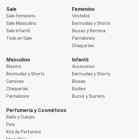
Manga 3/4
Manga Corta
Sale
Femenino
Manga Larga
Sale Femenino
Vestidos
Musculosa
Sale Masculino
Bermudas y Shorts
Soutien sin Bretel
Sale Infantil
Blusas y Remera
Pantalones
Algodón
Todo en Sale
Pantalones
Casual
Chaquetas
Clochard
Deportivo
Masculino
Infantil
Jean
Blazers
Accesorios
Jogger
Legging
Bermudas y Shorts
Bermudas y Shorts
Pantacourt
Camisas
Blusas
Pantalona
Chaquetas
Bodies
Social
Pantalones
Buzos y Sueters
Chaquetas
Blazers
Chaquetas
Perfumería y Cosméticos
Chaquetas de punto
Baño y Cuerpo
Saco liviano
Pelo
Sacos de invierno
Kits de Perfumes
Trench Coats
Buzos y Sueters