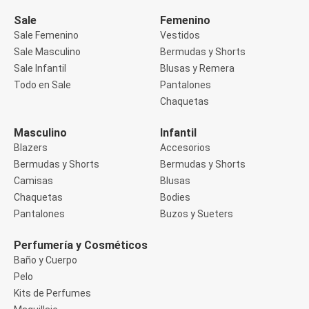
Manga 3/4
Manga Corta
Sale
Femenino
Manga Larga
Sale Femenino
Vestidos
Musculosa
Sale Masculino
Bermudas y Shorts
Soutien sin Bretel
Sale Infantil
Blusas y Remera
Pantalones
Algodón
Todo en Sale
Pantalones
Casual
Chaquetas
Clochard
Deportivo
Masculino
Infantil
Jean
Blazers
Accesorios
Jogger
Legging
Bermudas y Shorts
Bermudas y Shorts
Pantacourt
Camisas
Blusas
Pantalona
Chaquetas
Bodies
Social
Pantalones
Buzos y Sueters
Chaquetas
Blazers
Chaquetas
Perfumería y Cosméticos
Chaquetas de punto
Baño y Cuerpo
Saco liviano
Pelo
Sacos de invierno
Kits de Perfumes
Trench Coats
Buzos y Sueters