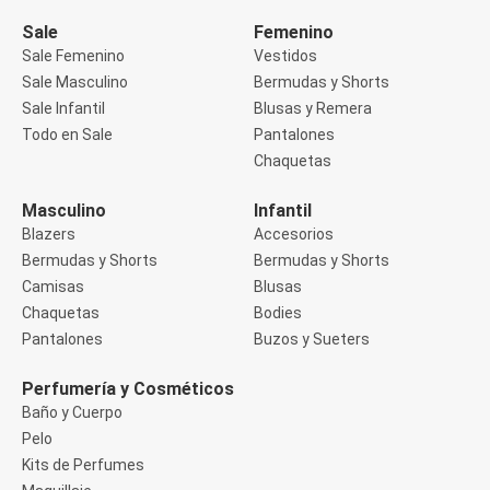
Manga 3/4
Manga Corta
Sale
Femenino
Manga Larga
Sale Femenino
Vestidos
Musculosa
Sale Masculino
Bermudas y Shorts
Soutien sin Bretel
Sale Infantil
Blusas y Remera
Pantalones
Algodón
Todo en Sale
Pantalones
Casual
Chaquetas
Clochard
Deportivo
Masculino
Infantil
Jean
Blazers
Accesorios
Jogger
Legging
Bermudas y Shorts
Bermudas y Shorts
Pantacourt
Camisas
Blusas
Pantalona
Chaquetas
Bodies
Social
Pantalones
Buzos y Sueters
Chaquetas
Blazers
Chaquetas
Perfumería y Cosméticos
Chaquetas de punto
Baño y Cuerpo
Saco liviano
Pelo
Sacos de invierno
Kits de Perfumes
Trench Coats
Buzos y Sueters